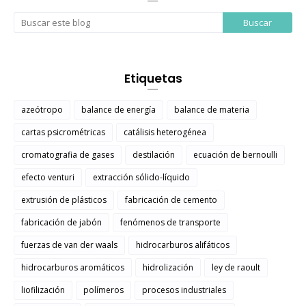
Etiquetas
azeótropo
balance de energía
balance de materia
cartas psicrométricas
catálisis heterogénea
cromatografia de gases
destilación
ecuación de bernoulli
efecto venturi
extracción sólido-líquido
extrusión de plásticos
fabricación de cemento
fabricación de jabón
fenómenos de transporte
fuerzas de van der waals
hidrocarburos alifáticos
hidrocarburos aromáticos
hidrolización
ley de raoult
liofilización
polímeros
procesos industriales