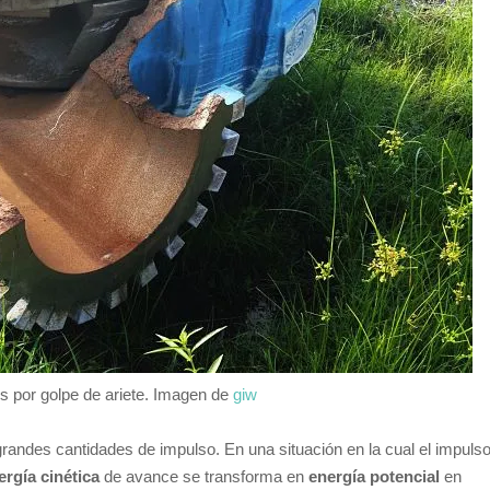
 por golpe de ariete. Imagen de
giw
grandes cantidades de impulso. En una situación en la cual el impuls
ergía cinética
de avance se transforma en
energía potencial
en