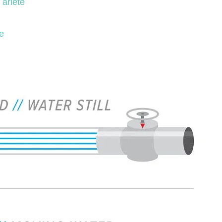
 ariete
te