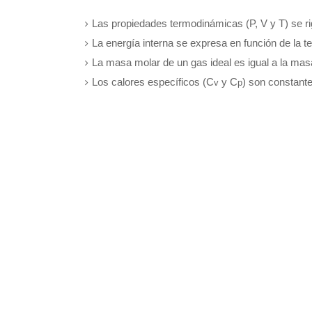
Las propiedades termodinámicas (P, V y T) se rig
La energía interna se expresa en función de la t
La masa molar de un gas ideal es igual a la masa
Los calores específicos (C
y C
) son constante
v
p