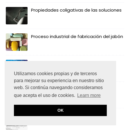
Propiedades coligativas de las soluciones
Proceso industrial de fabricación del jabón
¿Qué son los métodos numéricos?
Utilizamos cookies propias y de terceros
para mejorar su experiencia en nuestro sitio
web. Si continúa navegando consideramos
Mecánica de fluidos: Definición y
aplicaciones
que acepta el uso de cookies.
Learn more
OK
¿Qué son las cartas psicrométricas?